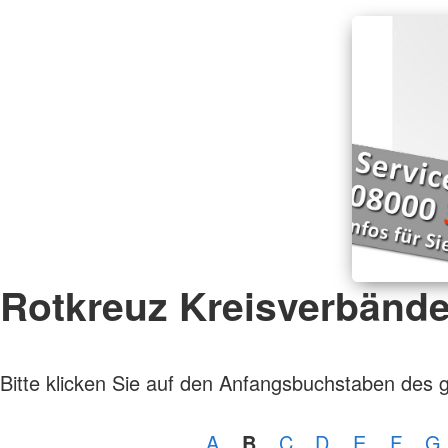
Rotkreuz Kreisverbänd
Bitte klicken Sie auf den Anfangsbuchstaben des 
A
B
C
D
E
F
G