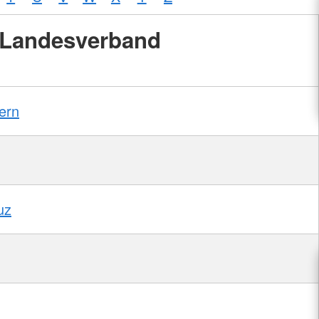
Landesverband
ern
uz