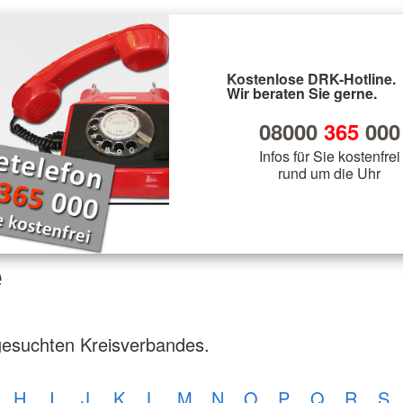
Kostenlose DRK-Hotline.
Wir beraten Sie gerne.
08000
365
000
Infos für Sie kostenfrei
rund um die Uhr
e
gesuchten Kreisverbandes.
H
I
J
K
L
M
N
O
P
Q
R
S