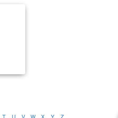
T
U
V
W
X
Y
Z