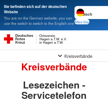
Sie befinden sich auf der deutschen
Sprache wechseln 
Website
You are on the German website, you can
Alles klar
use the switch to switch to the English one
Ortsverein
Hagen a.T.W. e.V.
in Hagen a.T.W.
Kreisverbände
Kreisverbände
Lesezeichen -
Servicetelefon