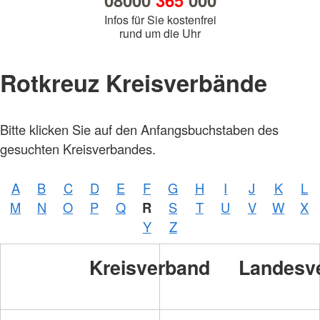
08000
365
000
Infos für Sie kostenfrei
rund um die Uhr
Rotkreuz Kreisverbände
Bitte klicken Sie auf den Anfangsbuchstaben des
gesuchten Kreisverbandes.
A
B
C
D
E
F
G
H
I
J
K
L
M
N
O
P
Q
R
S
T
U
V
W
X
Y
Z
Kreisverband
Landesv