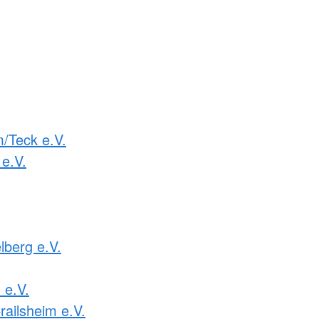
m/Teck e.V.
e.V.
lberg e.V.
e.V.
railsheim e.V.