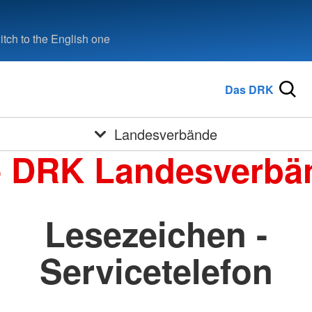
tch to the English one
Das DRK
Landesverbände
e DRK Landesverbä
Lesezeichen -
Servicetelefon