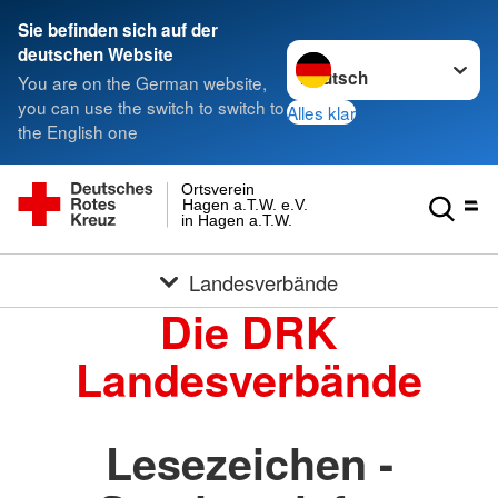
Sie befinden sich auf der
Sprache wechseln zu
deutschen Website
You are on the German website,
you can use the switch to switch to
Alles klar
the English one
Ortsverein
Hagen a.T.W. e.V.
in Hagen a.T.W.
Landesverbände
Die DRK
Landesverbände
Lesezeichen -