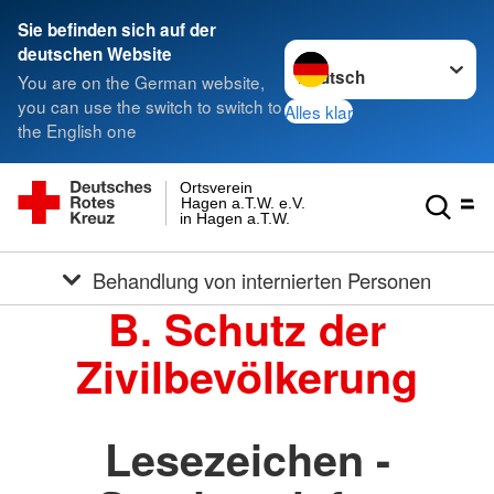
Sie befinden sich auf der
Sprache wechseln zu
deutschen Website
You are on the German website,
you can use the switch to switch to
Alles klar
the English one
Ortsverein
Hagen a.T.W. e.V.
in Hagen a.T.W.
Behandlung von internierten Personen
B. Schutz der
Zivilbevölkerung
Lesezeichen -