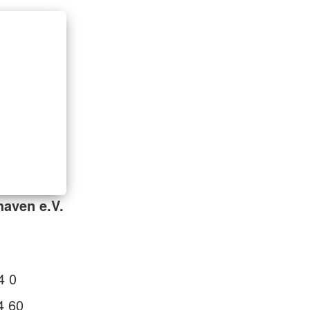
aven e.V.
4 0
4 60