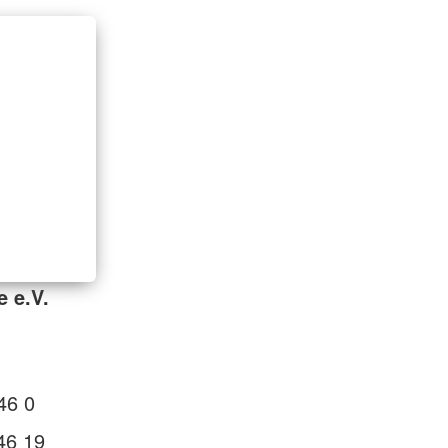
e e.V.
46 0
46 19