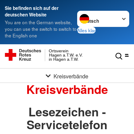
Sie befinden sich auf der
Sprache wechseln zu
deutschen Website
You are on the German website,
you can use the switch to switch to
Alles klar
the English one
Ortsverein
Hagen a.T.W. e.V.
in Hagen a.T.W.
Kreisverbände
Kreisverbände
Lesezeichen -
Servicetelefon