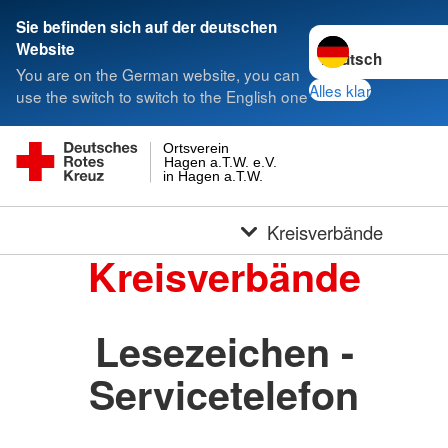
Sie befinden sich auf der deutschen
Sprache wechseln 
Website
You are on the German website, you can
Alles klar
use the switch to switch to the English one
Ortsverein
Hagen a.T.W. e.V.
in Hagen a.T.W.
Kreisverbände
Kreisverbände
Lesezeichen -
Servicetelefon