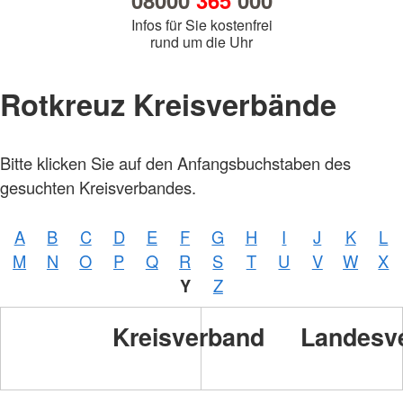
08000
365
000
Infos für Sie kostenfrei
rund um die Uhr
Rotkreuz Kreisverbände
Bitte klicken Sie auf den Anfangsbuchstaben des
gesuchten Kreisverbandes.
A
B
C
D
E
F
G
H
I
J
K
L
M
N
O
P
Q
R
S
T
U
V
W
X
Y
Z
Kreisverband
Landesv