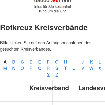
08000
365
000
Infos für Sie kostenfrei
rund um die Uhr
Rotkreuz Kreisverbände
Bitte klicken Sie auf den Anfangsbuchstaben des
gesuchten Kreisverbandes.
A
B
C
D
E
F
G
H
I
J
K
L
M
N
O
P
Q
R
S
T
U
V
W
X
Y
Z
Kreisverband
Landesv