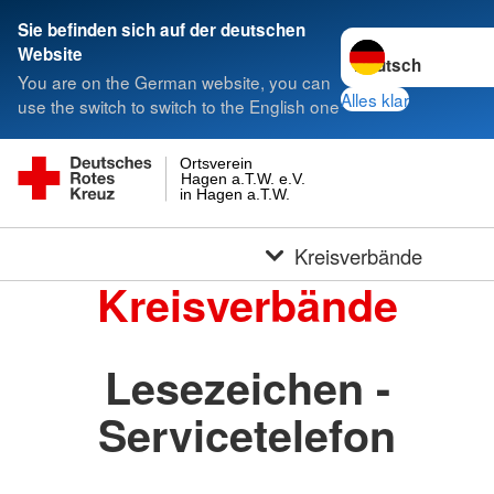
Sie befinden sich auf der deutschen
Sprache wechseln 
Website
You are on the German website, you can
Alles klar
use the switch to switch to the English one
Ortsverein
Hagen a.T.W. e.V.
in Hagen a.T.W.
Kreisverbände
Kreisverbände
Lesezeichen -
Servicetelefon