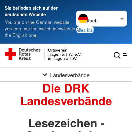
Sie befinden sich auf der
Sprache wechseln zu
deutschen Website
You are on the German website,
you can use the switch to switch to
Alles klar
the English one
Ortsverein
Hagen a.T.W. e.V.
in Hagen a.T.W.
Landesverbände
Die DRK
Landesverbände
Lesezeichen -