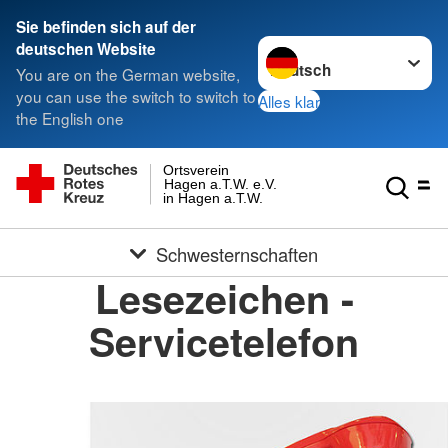
Sie befinden sich auf der
Sprache wechseln zu
deutschen Website
You are on the German website,
you can use the switch to switch to
Alles klar
the English one
Ortsverein
Hagen a.T.W. e.V.
in Hagen a.T.W.
Schwesternschaften
Lesezeichen -
Servicetelefon